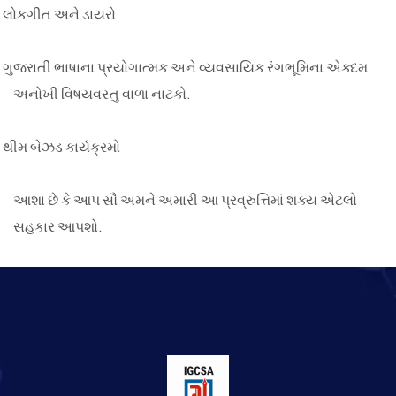
લોકગીત
અને
ડાયરો
ગુજરાતી
ભાષાના
પ્રયોગાત્મક
અને
વ્યવસાયિક
રંગભૂમિના
એક્દમ
અનોખી
વિષયવસ્તુ
વાળા
નાટકો
.
થીમ
બેઝડ
કાર્યક્રમો
આશા છે કે આપ સૌ અમને અમારી આ પ્રવ્રુત્તિમાં શક્ય એટલો
સહકાર આપશો.