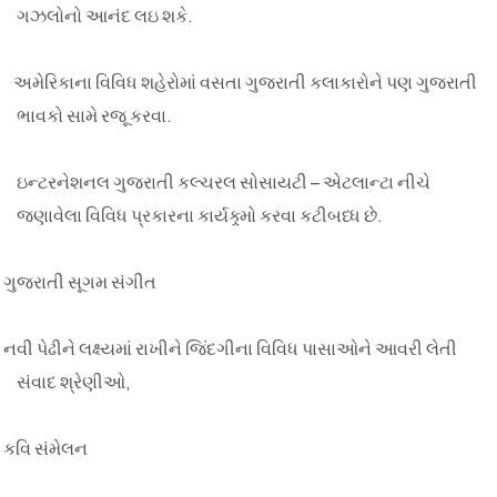
ગઝલોનો આનંદ લઇ શકે.
અમેરિકાના વિવિધ શહેરોમાં વસતા ગુજરાતી કલાકારોને પણ ગુજરાતી
ભાવકો સામે રજૂ કરવા.
ઇન્ટરનેશનલ ગુજરાતી કલ્ચરલ સોસાયટી – એટલાન્ટા નીચે
જણાવેલા વિવિધ પ્રકારના કાર્યક્ર્મો કરવા કટીબધ્ધ છે.
ગુજરાતી
સૂગમ
સંગીત
નવી
પેઢીને
લક્ષ્યમાં
રાખીને
જિંદગીના
વિવિધ
પાસાઓને
આવરી
લેતી
સંવાદ
શ્રેણીઓ
,
કવિ
સંમેલન