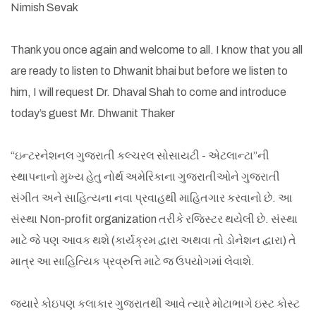
Nimish Sevak
Thank you once again and welcome to all. I know that you all
are ready to listen to Dhwanit bhai but before we listen to
him, I will request Dr. Dhaval Shah to come and introduce
today’s guest Mr. Dhwanit Thaker
“ઇન્ટરનેશનલ ગુજરાતી કલ્ચરલ સોસાયટી - એટલાન્ટા”ની
સ્થાપનાનો મુખ્ય હેતુ નોર્થ અમેરિકાના ગુજરાતીઓને ગુજરાતી
સંગીત અને સાહિત્યના નવા પ્રવાહથી માહિતગાર કરવાનો છે. આ
સંસ્થા
Non-profit organization
તરીકે રજિસ્ટર થયેલી છે. સંસ્થા
માટે જે પણ આવક થશે (કાર્યક્રમ દ્વારા અથવા તો ડોનેશન દ્વારા)
તે
માત્ર આ સાહિત્યિક પ્રવ્રુ
ત્તિ
માટે જ ઉપયોગમાં
લેવાશે.
જ્યારે કોઇપણ કલાકાર ગુજરાતથી આવે ત્યારે મોટાભાગે ઇસ્ટ કોસ્ટ