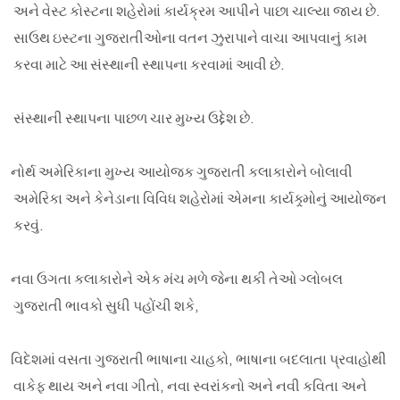
અને વેસ્ટ કોસ્ટના શહેરોમાં કાર્યક્રમ આપીને પાછા ચાલ્યા જાય
છે
.
સાઉથ ઇસ્ટના ગુજરાતીઓના વતન ઝુરાપાને વાચા આપવાનું કામ
કરવા માટે આ સંસ્થાની સ્થાપના કરવામાં આવી છે.
સંસ્થાની સ્થાપના
પાછળ
ચાર
મુખ્ય
ઉદ્દેશ છે.
નોર્થ અમેરિકાના મુખ્ય આયોજક ગુજરાતી કલાકારોને બોલાવી
અમેરિકા અને કેનેડાના વિવિધ શહેરોમાં એમના કાર્યક્ર્મોનું આયોજન
કરવું.
નવા ઉગતા કલાકારોને એક મંચ મળે જેના થકી તેઓ ગ્લોબલ
ગુજરાતી ભાવકો સુધી પહોંચી શકે
,
વિદેશમાં વસતા ગુજરાતી ભાષાના ચાહકો
,
ભાષાના બદલાતા પ્રવાહોથી
વાકેફ થાય અને નવા ગીતો
,
નવા સ્વરાંકનો અને નવી કવિતા અને