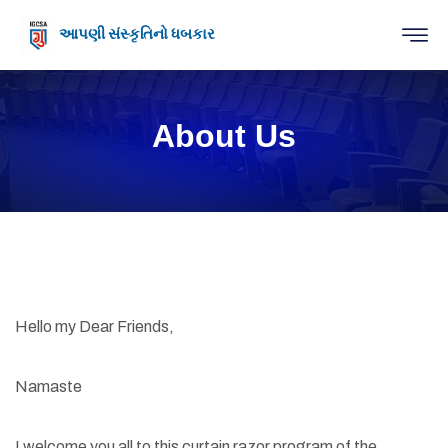
આપણી સંસ્કૃતિનો ધબકાર
About Us
Hello my Dear Friends,
Namaste
I welcome you all to this curtain razor program of the